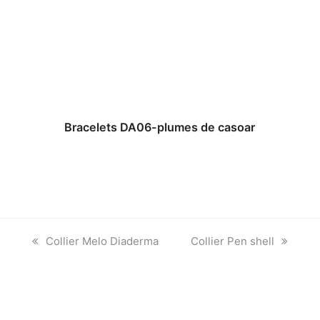
Bracelets DA06-plumes de casoar
previous
next
Collier Melo Diaderma
Collier Pen shell
post:
post: