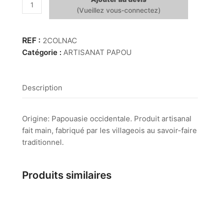
quantité
de
Collier
pastilles
2COLNAC
nacre
Catégorie :
ARTISANAT PAPOU
Description
Origine: Papouasie occidentale. Produit artisanal
fait main, fabriqué par les villageois au savoir-faire
traditionnel.
Produits similaires