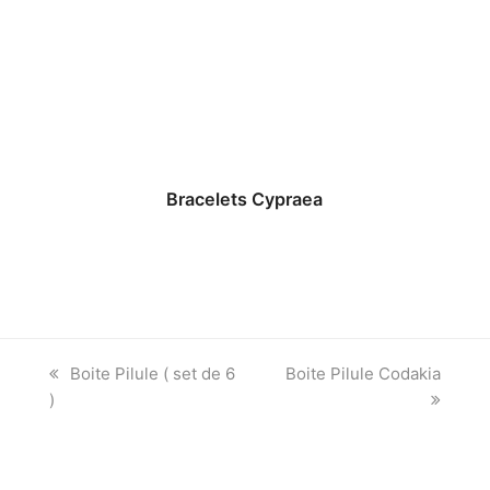
Bracelets Cypraea
previous
next
Boite Pilule ( set de 6
Boite Pilule Codakia
post:
post:
)