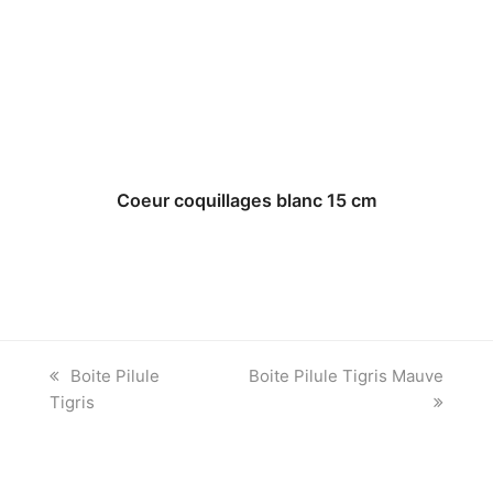
Coeur coquillages blanc 15 cm
previous
next
Boite Pilule
Boite Pilule Tigris Mauve
post:
post:
Tigris