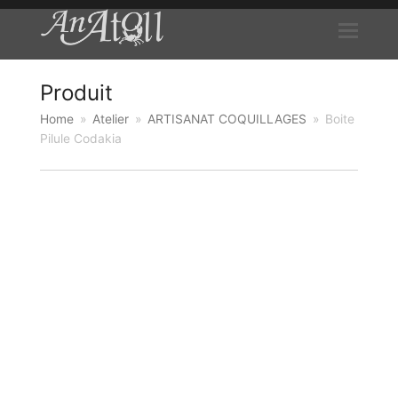
Produit
Home
»
Atelier
»
ARTISANAT COQUILLAGES
»
Boite
Pilule Codakia