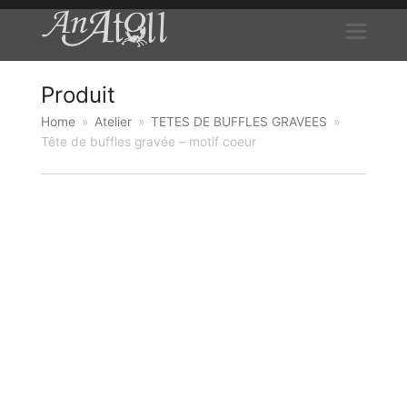
Produit
Home
»
Atelier
»
TETES DE BUFFLES GRAVEES
»
Tête de buffles gravée – motif coeur