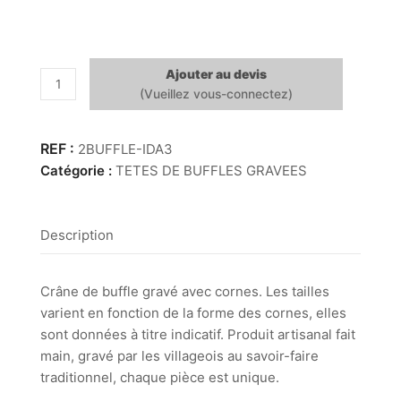
Ajouter au devis
quantité
de
Tête
de
2BUFFLE-IDA3
buffles
Catégorie :
TETES DE BUFFLES GRAVEES
gravée
-
motif
Description
coeur
Crâne de buffle gravé avec cornes. Les tailles
varient en fonction de la forme des cornes, elles
sont données à titre indicatif. Produit artisanal fait
main, gravé par les villageois au savoir-faire
traditionnel, chaque pièce est unique.