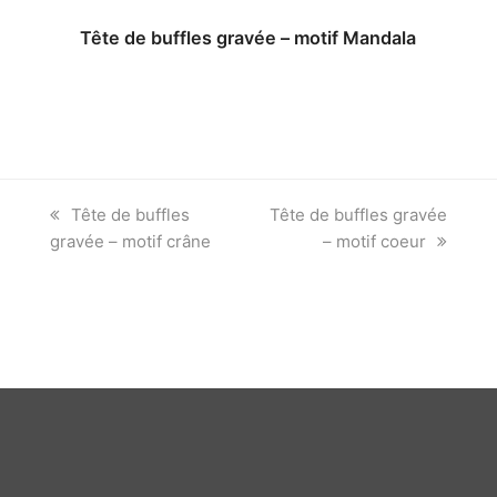
Tête de buffles gravée – motif Mandala
previous
next
Tête de buffles
Tête de buffles gravée
post:
post:
gravée – motif crâne
– motif coeur