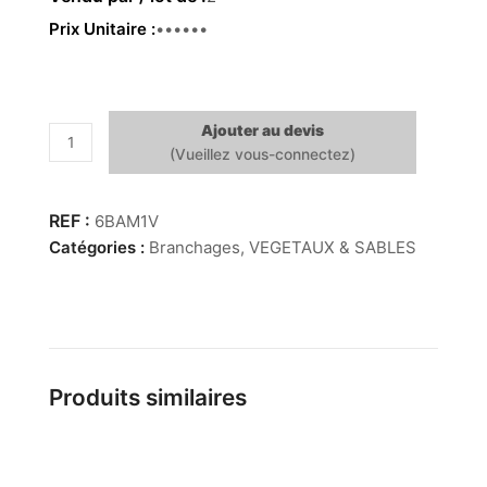
Prix Unitaire
11.20€
Ajouter au devis
quantité
de
Tronc
de
6BAM1V
Bambou
Catégories :
Branchages
,
VEGETAUX & SABLES
~
2M
Vert
Produits similaires