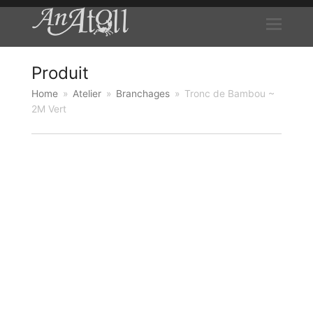
Produit
Home
»
Atelier
»
Branchages
»
Tronc de Bambou ~
2M Vert