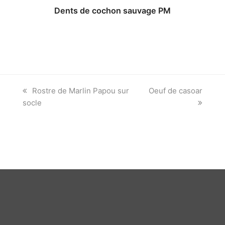
Dents de cochon sauvage PM
previous
next
Rostre de Marlin Papou sur
Oeuf de casoar
post:
post:
socle