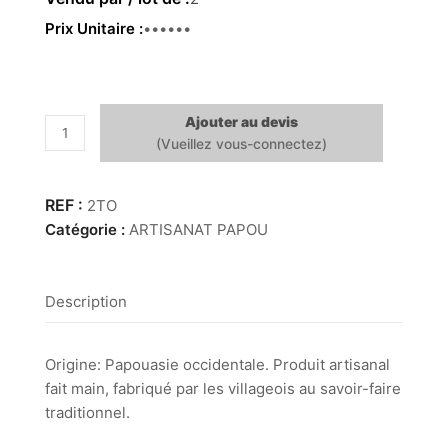
Prix Unitaire
49.00€
Ajouter au devis
quantité
de
Totem
oursins
2TO
Catégorie :
ARTISANAT PAPOU
Description
Origine: Papouasie occidentale. Produit artisanal
fait main, fabriqué par les villageois au savoir-faire
traditionnel.