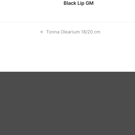
Black Lip GM
previous
Tonna Olearium 18/20 cm
post: