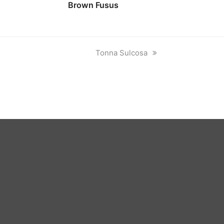
Brown Fusus
next
Tonna Sulcosa
post: