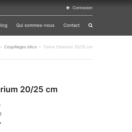
Connexion
Blog
Qui sommes-nous
Contact
»
Coquillages déco
»
Tonna Olearium 20/25 cm
arium 20/25 cm
m
3
€