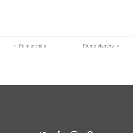
previous
next
Palmier mâle
Plume blanche
post:
post: