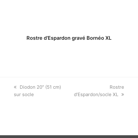
Rostre d’Espardon gravé Bornéo XL
previous
next
Diodon 20″ (51 cm)
Rostre
post:
post:
sur socle
d’Espardon/socle XL