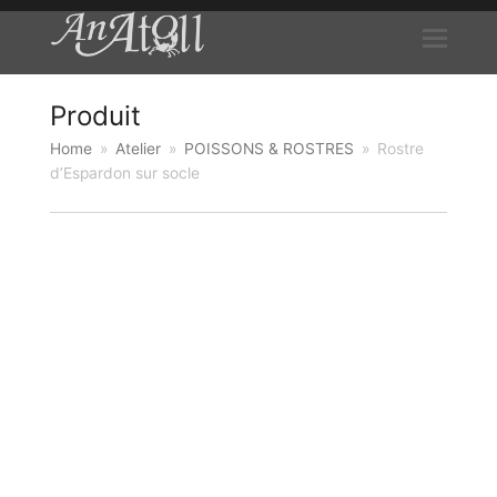
Produit
Home
»
Atelier
»
POISSONS & ROSTRES
»
Rostre
d’Espardon sur socle