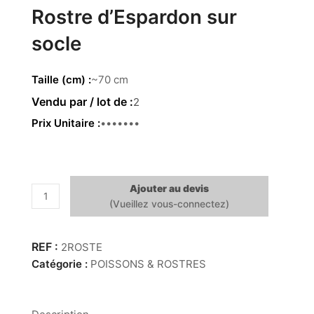
Rostre d’Espardon sur
socle
Taille (cm)
~70 cm
2
Prix Unitaire
49.00 €
Ajouter au devis
quantité
de
Rostre
d’Espardon
2ROSTE
sur
Catégorie :
POISSONS & ROSTRES
socle