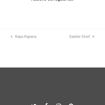
previous
next
Rapa Rapana
Saddle Shell
post:
post: