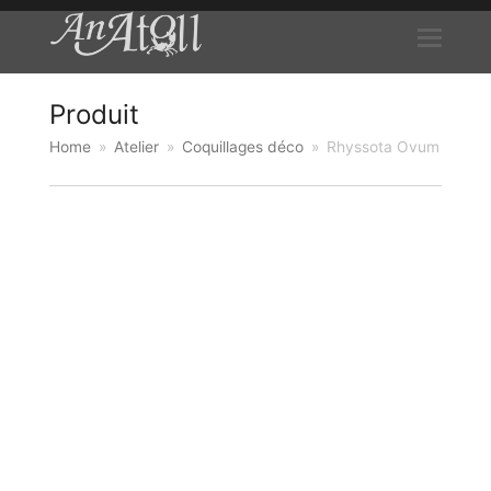
Produit
Home
»
Atelier
»
Coquillages déco
»
Rhyssota Ovum