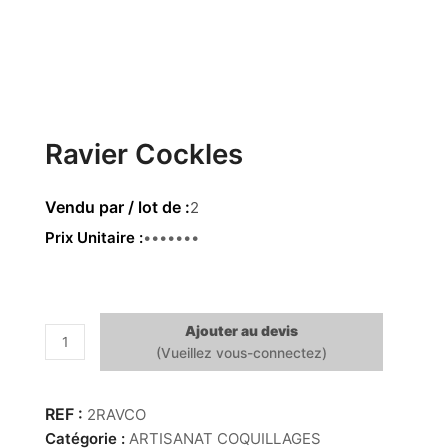
Ravier Cockles
2
Prix Unitaire
12.00 €
Ajouter au devis
quantité
de
Ravier
Cockles
2RAVCO
Catégorie :
ARTISANAT COQUILLAGES