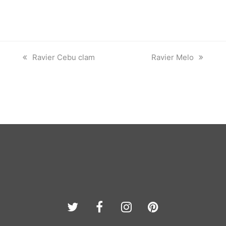
previous
next
Ravier Cebu clam
Ravier Melo
post:
post:
Twitter
Facebook
Instagram
Pinterest