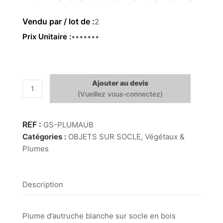
2
Prix Unitaire
21.00 €
Ajouter au devis
quantité
de
Plume
d’autruche
GS-PLUMAUB
blanche
Catégories :
OBJETS SUR SOCLE
,
Végétaux &
Plumes
Description
Plume d’autruche blanche sur socle en bois