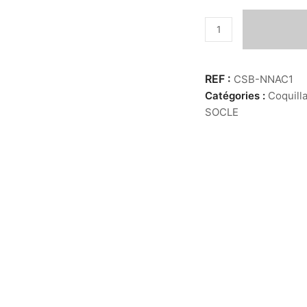
quantité
de
Nautile
nacré
CSB-NNAC1
PM
Catégories :
Coquill
SOCLE