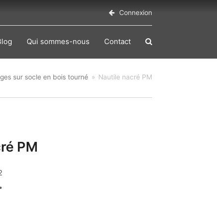
Connexion
Blog
Qui sommes-nous
Contact
ages sur socle en bois tourné
»
Nautile nacré PM
cré PM
2
€