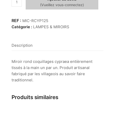
quantité
de
Miroir
coquillages
MIC-RCYP125
cypraea
Catégorie :
LAMPES & MIROIRS
tissés
main
~1m25
Description
Miroir rond coquillages cypraea entièrement
tissés à la main un par un. Produit artisanal
fabriqué par les villageois au savoir faire
traditionnel.
Produits similaires