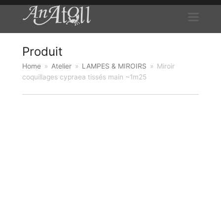
Produit
Home
»
Atelier
»
LAMPES & MIROIRS
»
Miroir
coquillages cypraea tissés main ~1m25