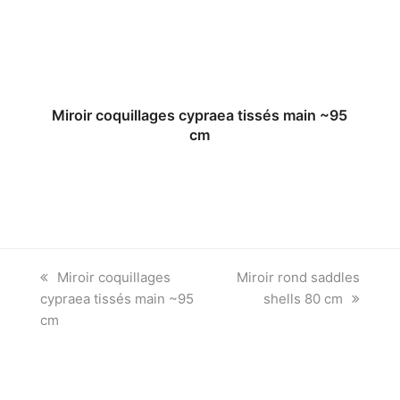
Miroir coquillages cypraea tissés main ~95
cm
previous
next
Miroir coquillages
Miroir rond saddles
post:
post:
cypraea tissés main ~95
shells 80 cm
cm