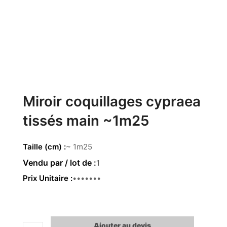
Miroir coquillages cypraea
tissés main ~1m25
Taille (cm)
~ 1m25
1
Prix Unitaire
964.00€
Ajouter au devis