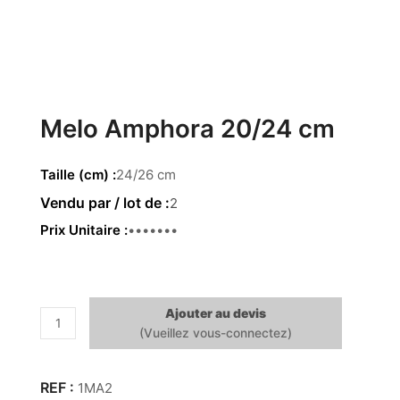
Melo Amphora 20/24 cm
Taille (cm)
24/26 cm
2
Prix Unitaire
19.00 €
Ajouter au devis
quantité
de
Melo
Amphora
1MA2