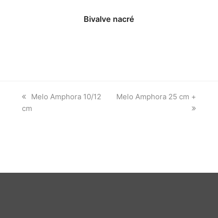
Bivalve nacré
previous
next
Melo Amphora 10/12
Melo Amphora 25 cm +
post:
post:
cm