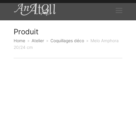
Produit
Home
»
Atelier
»
Coquillages déco
»
Melo Amphora
20/24 cm