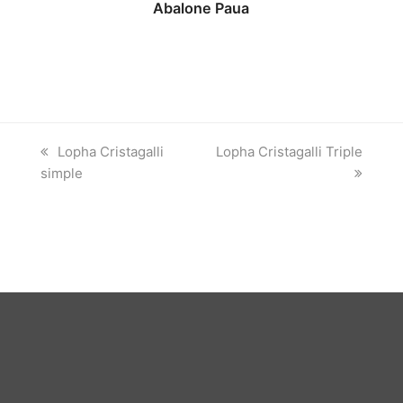
Abalone Paua
previous
next
Lopha Cristagalli
Lopha Cristagalli Triple
post:
post:
simple