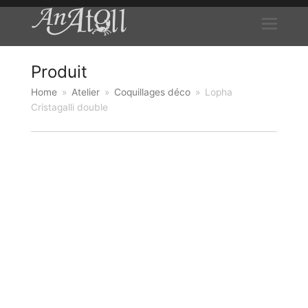
Produit
Home
»
Atelier
»
Coquillages déco
»
Lopha
Cristagalli double