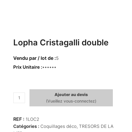
Lopha Cristagalli double
5
Prix Unitaire
3.45 €
Ajouter au devis
quantité
de
Lopha
Cristagalli
1LOC2
double
Catégories :
Coquillages déco
,
TRESORS DE LA