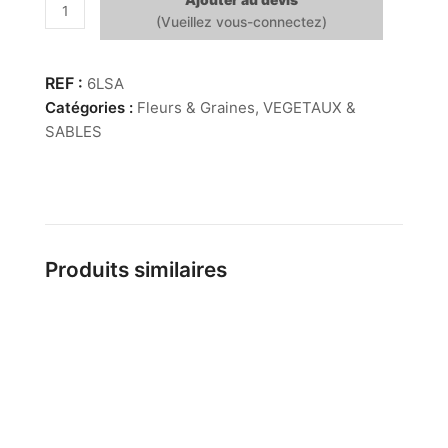
Ajouter au devis
quantité
de
Leuc.
Sabulosum
6LSA
têtes
Catégories :
Fleurs & Graines
,
VEGETAUX &
(kg)
SABLES
Produits similaires