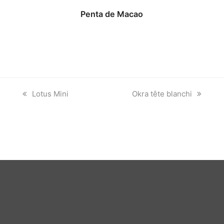
Penta de Macao
previous
next
Lotus Mini
Okra tête blanchi
post:
post: