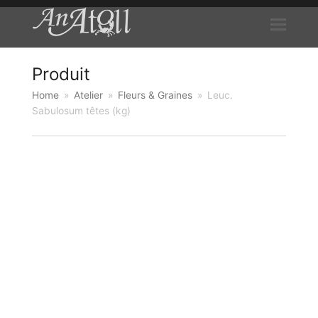
Produit
Home
»
Atelier
»
Fleurs & Graines
»
Leuc.
Sabulosum têtes (kg)