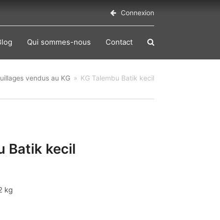
Connexion
Blog
Qui sommes-nous
Contact
uillages vendus au KG
»
KG Talembu Batik kecil
 Batik kecil
2 kg