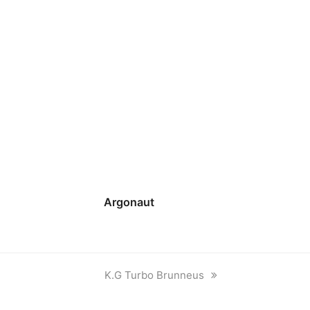
Argonaut
next
K.G Turbo Brunneus
post: