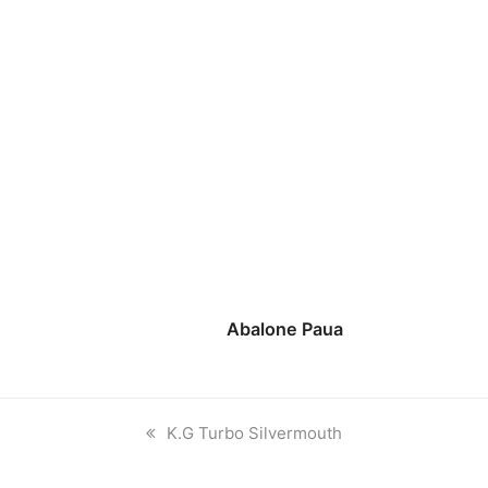
Abalone Paua
previous
K.G Turbo Silvermouth
post: