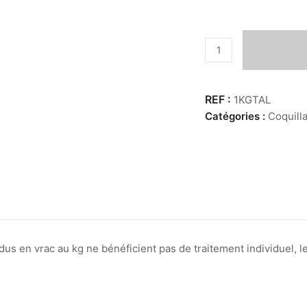
quantité
de
KG
Talembu
1KGTAL
Batik
Catégories :
Coquill
kecil
us en vrac au kg ne bénéficient pas de traitement individuel, les 