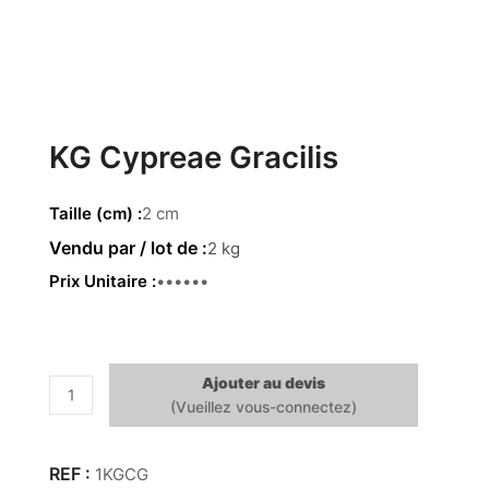
KG Cypreae Gracilis
Taille (cm)
2 cm
2 kg
Prix Unitaire
2.84 €
Ajouter au devis
quantité
de
KG
Cypreae
1KGCG