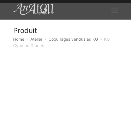
Produit
Home
»
Atelier
»
Coquillages vendus au KG
»
KG
Cypreae Gracilis