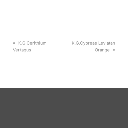
previous
next
K.G Cerithium
K.G.Cypreae Leviatan
post:
post:
Vertagus
Orange