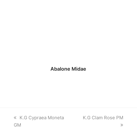
Abalone Midae
previous
next
K.G Cypraea Moneta
K.G Clam Rose PM
post:
post:
GM