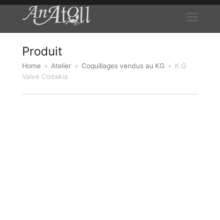
Produit
Home
»
Atelier
»
Coquillages vendus au KG
»
K.G
Valve Codakia