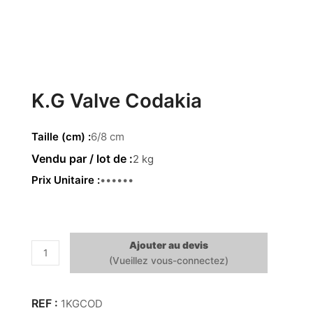
K.G Valve Codakia
Taille (cm)
6/8 cm
2 kg
Prix Unitaire
4.32 €
Ajouter au devis
quantité
de
K.G
Valve
1KGCOD