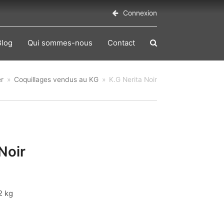
Connexion
Blog
Qui sommes-nous
Contact
er
»
Coquillages vendus au KG
»
K.G Nerita Noir
Noir
2 kg