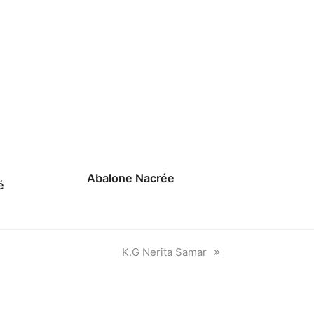
Abalone Nacrée
é
next
K.G Nerita Samar
post: