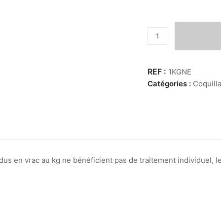
quantité
de
K.G
Nerita
1KGNE
Noir
Catégories :
Coquill
us en vrac au kg ne bénéficient pas de traitement individuel, les 