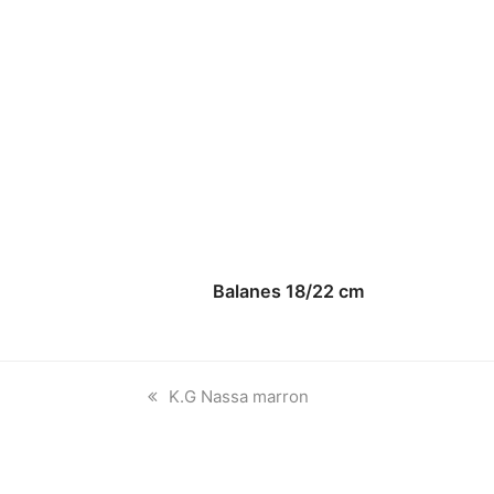
Balanes 18/22 cm
previous
K.G Nassa marron
post: