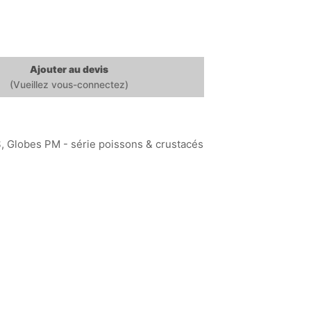
Ajouter au devis
S
,
Globes PM - série poissons & crustacés