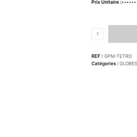
Prix Unitaire
39.00€
quantité
de
Globes
PM
GPM-TETRO
-
Catégories :
GLOBE
Tetrosomus
Reipublicae