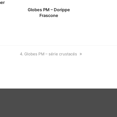
mer
Globes PM – Dorippe
Frascone
next
4. Globes PM – série crustacés
post: