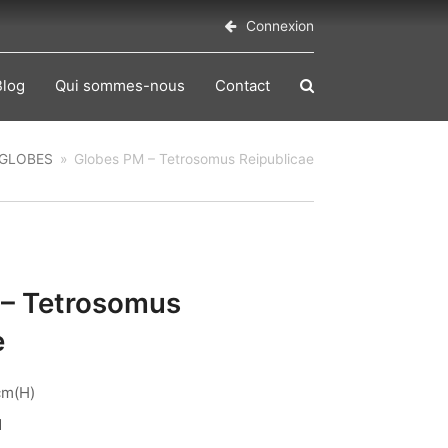
Connexion
Blog
Qui sommes-nous
Contact
GLOBES
»
Globes PM – Tetrosomus Reipublicae
 – Tetrosomus
e
cm(H)
1