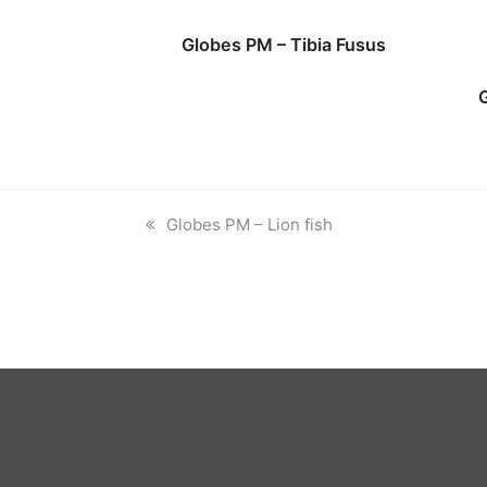
Globes PM – Tibia Fusus
previous
Globes PM – Lion fish
post: