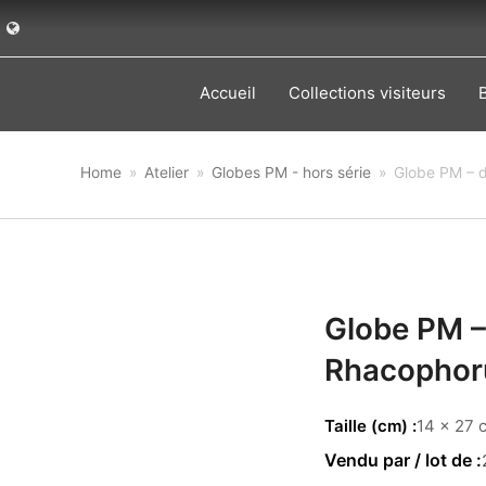
Accueil
Collections visiteurs
Home
»
Atelier
»
Globes PM - hors série
»
Globe PM – d
Globe PM –
Rhacophoru
Taille (cm)
14 x 27 