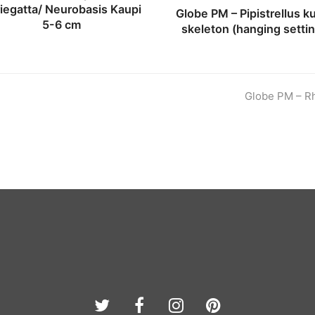
iegatta/ Neurobasis Kaupi
Globe PM – Pipistrellus ku
5-6 cm
skeleton (hanging setti
next
Globe PM – Rh
post:
Twitter
Facebook
Instagram
Pinterest