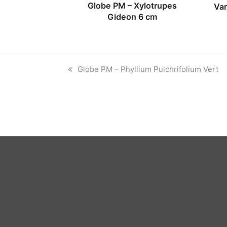
Globe PM – Xylotrupes
Var
Gideon 6 cm
previous
Globe PM – Phyllium Pulchrifolium Vert
post: