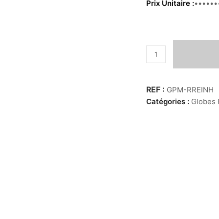
Prix Unitaire
49.00 
quantité
de
Globe
PM
GPM-RREINH
-
Catégories :
Globes 
demi
Squelette
Rhacophorus
Reinwardtii
8-
10
cm