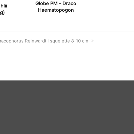
Globe PM – Draco
hlii
Haematopogon
ng)
acophorus Reinwardtii squelette 8-10 cm