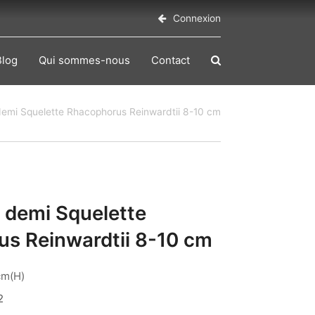
Connexion
Blog
Qui sommes-nous
Contact
emi Squelette Rhacophorus Reinwardtii 8-10 cm
 demi Squelette
s Reinwardtii 8-10 cm
cm(H)
2