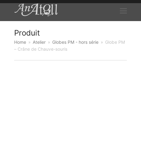
Produit
Home
»
Atelier
»
Globes PM - hors série
»
Globe PM
– Crâne de Chauve-souris