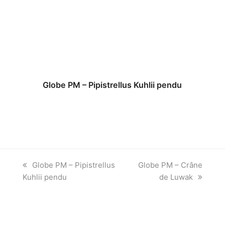
Globe PM – Pipistrellus Kuhlii pendu
previous
next
Globe PM – Pipistrellus
Globe PM – Crâne
post:
post:
Kuhlii pendu
de Luwak