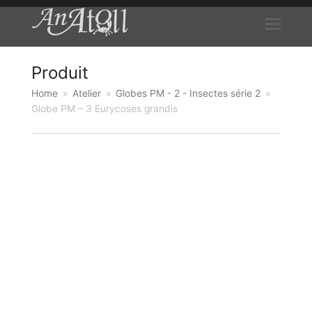
Produit
Home
»
Atelier
»
Globes PM - 2 - Insectes série 2
»
Globe PM – 3 Eurycoses grandis