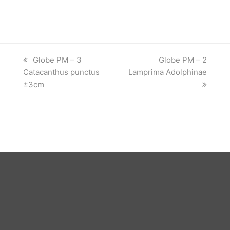
previous
next
Globe PM – 3
Globe PM – 2
post:
post:
Catacanthus punctus
Lamprima Adolphinae
±3cm