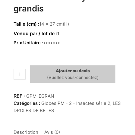
grandis
Taille (cm)
14 x 27 cm(H)
1
Prix Unitaire
44.00 €
Ajouter au devis
quantité
de
Globe
PM
GPM-EGRAN
-
Catégories :
Globes PM - 2 - Insectes série 2
,
LES
3
DROLES DE BETES
Eurycoses
grandis
Description
Avis (0)