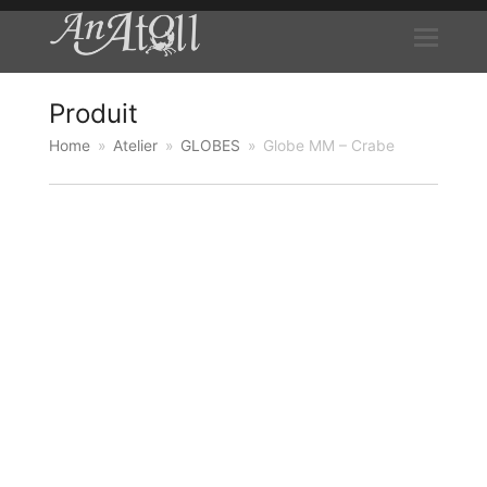
Produit
Home
»
Atelier
»
GLOBES
»
Globe MM – Crabe