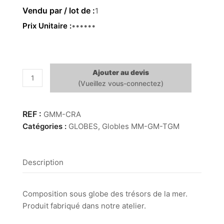
1
Prix Unitaire
99.00€
Ajouter au devis
quantité
de
Globe
MM
GMM-CRA
-
Catégories :
GLOBES
,
Globles MM-GM-TGM
Crabe
Description
Composition sous globe des trésors de la mer.
Produit fabriqué dans notre atelier.