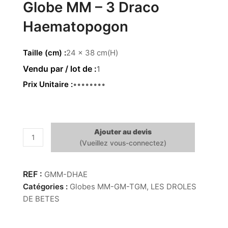
Globe MM – 3 Draco
Haematopogon
Taille (cm)
24 x 38 cm(H)
1
Prix Unitaire
119.00 €
Ajouter au devis
quantité
de
Globe
MM
GMM-DHAE
-
Catégories :
Globes MM-GM-TGM
,
LES DROLES
3
DE BETES
Draco
Haematopogon