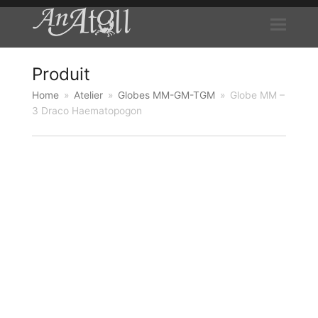
Produit
Home
»
Atelier
»
Globes MM-GM-TGM
»
Globe MM –
3 Draco Haematopogon