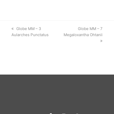
previous
next
Globe MM – 3
Globe MM – 7
post:
post:
Aularches Punctatus
Megaloxantha Ohtanii