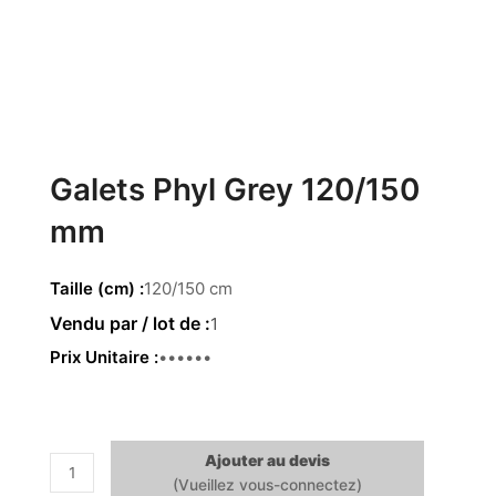
Galets Phyl Grey 120/150
mm
Taille (cm)
120/150 cm
1
Prix Unitaire
29.50€
Ajouter au devis
quantité
de