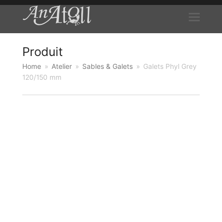
Produit
Home
»
Atelier
»
Sables & Galets
»
Galets Phyl Grey
120/150 mm