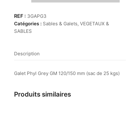
Galets
Phyl
3GAPG3
Grey
Catégories :
Sables & Galets
,
VEGETAUX &
120/150
SABLES
mm
Description
Galet Phyl Grey GM 120/150 mm (sac de 25 kgs)
Produits similaires