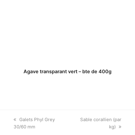
Agave transparant vert – bte de 400g
previous
next
Galets Phyl Grey
Sable corallien (par
post:
post:
30/60 mm
kg)