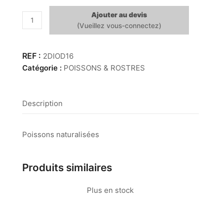
Ajouter au devis
quantité
de
Diodon
16"
2DIOD16
(40
Catégorie :
POISSONS & ROSTRES
cm)
sur
socle
Description
Poissons naturalisées
Produits similaires
Plus en stock