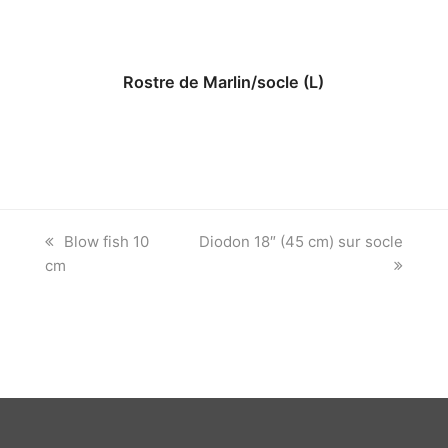
Rostre de Marlin/socle (L)
previous
next
Blow fish 10
Diodon 18″ (45 cm) sur socle
post:
post:
cm