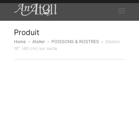
Produit
Home
»
Atelier
»
POISSONS & ROSTRES
»
Diodon
16″ (40 cm) sur socle