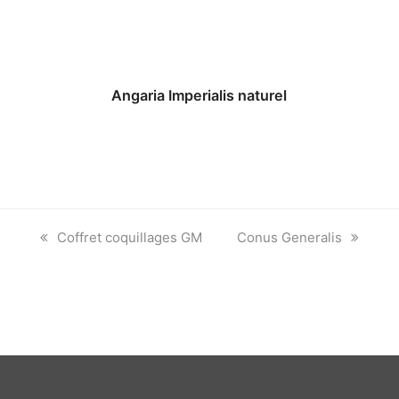
Angaria Imperialis naturel
previous
next
Coffret coquillages GM
Conus Generalis
post:
post: