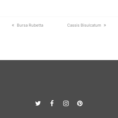
previous
next
Bursa Rubetta
Cassis Bisulcatum
post:
post:
Twitter
Facebook
Instagram
Pinterest