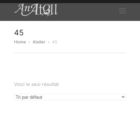
45
Home
»
Atelier
»
45
Voici le seul résultat