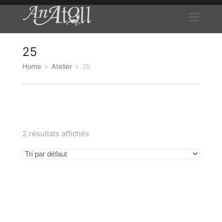
25
Home
»
Atelier
»
25
2 résultats affichés