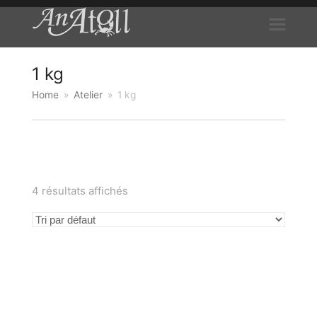
1 kg
Home
»
Atelier
»
1 kg
4 résultats affichés