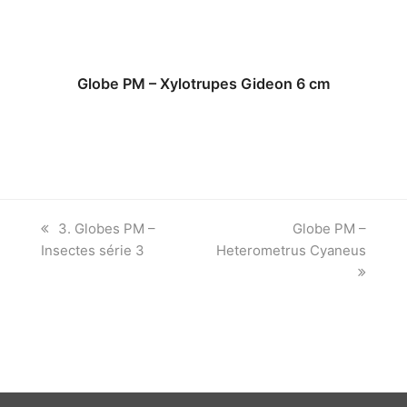
Globe PM – Xylotrupes Gideon 6 cm
previous
next
3. Globes PM –
Globe PM –
post:
post:
Insectes série 3
Heterometrus Cyaneus