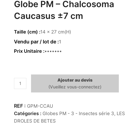
Globe PM – Chalcosoma
Caucasus ±7 cm
Taille (cm)
14 x 27 cm(H)
1
Prix Unitaire
44.00 €
Ajouter au devis
quantité
de
Globe
PM
GPM-CCAU
-
Catégories :
Globes PM - 3 - Insectes série 3
,
LES
Chalcosoma
DROLES DE BETES
Caucasus
±7