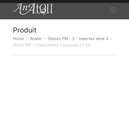
Produit
Home
»
Atelier
»
Globes PM - 3 - Insectes série 3
»
Globe PM – Chalcosoma Caucasus ±7 cm