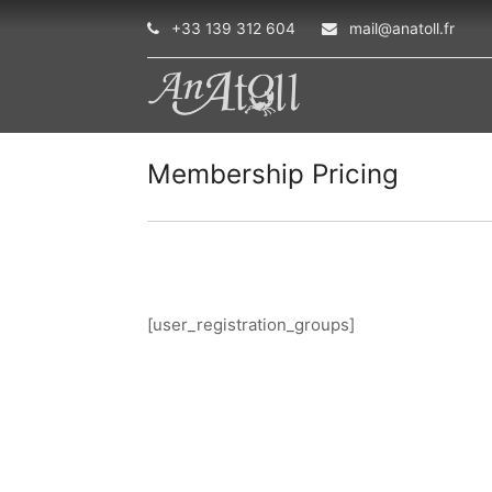
+33 139 312 604
mail@anatoll.fr
Membership Pricing
[user_registration_groups]